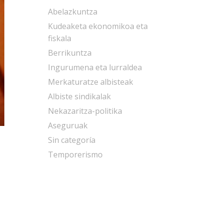
Abelazkuntza
Kudeaketa ekonomikoa eta
fiskala
Berrikuntza
Ingurumena eta lurraldea
Merkaturatze albisteak
Albiste sindikalak
Nekazaritza-politika
Aseguruak
Sin categoría
Temporerismo