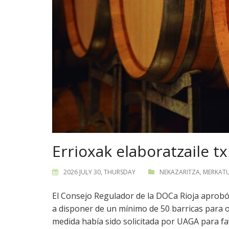
Errioxak elaboratzaile t
2026 JULY 30, THURSDAY
NEKAZARITZA
,
MERKATU
El Consejo Regulador de la DOCa Rioja aprobó 
a disponer de un mínimo de 50 barricas para 
medida había sido solicitada por UAGA para f