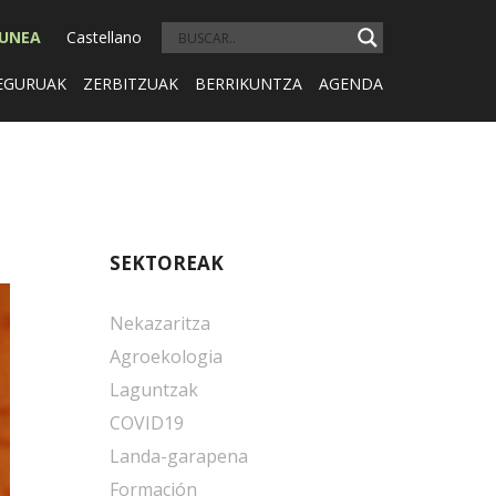
GUNEA
Castellano
EGURUAK
ZERBITZUAK
BERRIKUNTZA
AGENDA
SEKTOREAK
Nekazaritza
Agroekologia
Laguntzak
COVID19
Landa-garapena
Formación