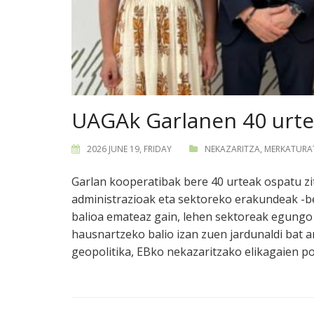
UAGAk Garlanen 40 urtek
2026 JUNE 19, FRIDAY
NEKAZARITZA
,
MERKATURAT
Garlan kooperatibak bere 40 urteak ospatu zi
administrazioak eta sektoreko erakundeak -be
balioa emateaz gain, lehen sektoreak egungo
hausnartzeko balio izan zuen jardunaldi bat a
geopolitika, EBko nekazaritzako elikagaien po