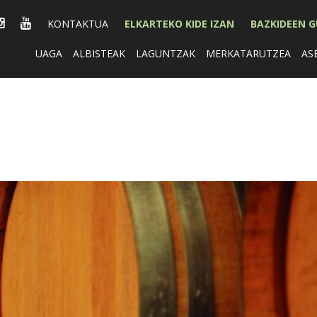
KONTAKTUA
ELKARTEKO KIDE IZAN
BAZKIDEEN 
UAGA
ALBISTEAK
LAGUNTZAK
MERKATARUTZEA
AS