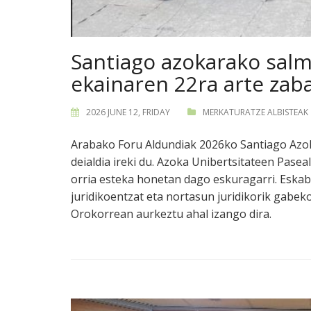
Santiago azokarako sal
ekainaren 22ra arte zaba
2026 JUNE 12, FRIDAY
MERKATURATZE ALBISTEAK
Arabako Foru Aldundiak 2026ko Santiago Azo
deialdia ireki du. Azoka Unibertsitateen Pase
orria esteka honetan dago eskuragarri. Eskab
juridikoentzat eta nortasun juridikorik gabe
Orokorrean aurkeztu ahal izango dira.