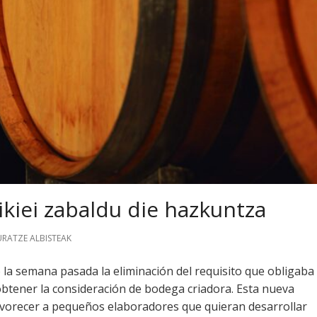
xikiei zabaldu die hazkuntza
RATZE ALBISTEAK
la semana pasada la eliminación del requisito que obligaba
obtener la consideración de bodega criadora. Esta nueva
avorecer a pequeños elaboradores que quieran desarrollar