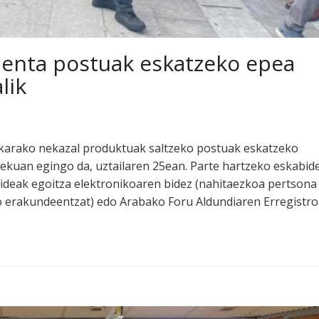
menta postuak eskatzeko epea
lik
karako nekazal produktuak saltzeko postuak eskatzeko
alekuan egingo da, uztailaren 25ean. Parte hartzeko eskabid
ideak egoitza elektronikoaren bidez (nahitaezkoa pertsona
ko erakundeentzat) edo Arabako Foru Aldundiaren Erregistro