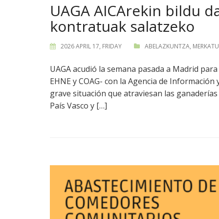
UAGA AICArekin bildu da
kontratuak salatzeko
2026 APRIL 17, FRIDAY
ABELAZKUNTZA
,
MERKATU
UAGA acudió la semana pasada a Madrid para 
EHNE y COAG- con la Agencia de Información y C
grave situación que atraviesan las ganaderías 
País Vasco y […]