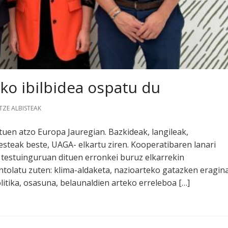
o ibilbidea ospatu du
ZE ALBISTEAK
tuen atzo Europa Jauregian. Bazkideak, langileak,
steak beste, UAGA- elkartu ziren. Kooperatibaren lanari
 testuinguruan dituen erronkei buruz elkarrekin
ntolatu zuten: klima-aldaketa, nazioarteko gatazken eragina
litika, osasuna, belaunaldien arteko erreleboa […]