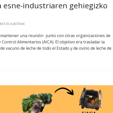
 esne-industriaren gehiegizko
RATZE ALBISTEAK
mantener una reunión -junto con otras organizaciones de
ontrol Alimentarios (AICA). El objetivo era trasladar la
de vacuno de leche de todo el Estado y de ovino de leche de