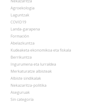
Nekazaritza
Agroekologia
Laguntzak
COVID19
Landa-garapena
Formación
Abelazkuntza
Kudeaketa ekonomikoa eta fiskala
Berrikuntza
Ingurumena eta lurraldea
Merkaturatze albisteak
Albiste sindikalak
Nekazaritza-politika
Aseguruak
Sin categoría