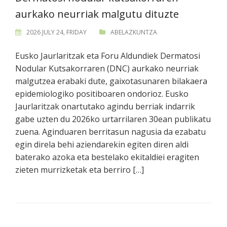
aurkako neurriak malgutu dituzte
2026 JULY 24, FRIDAY
ABELAZKUNTZA
Eusko Jaurlaritzak eta Foru Aldundiek Dermatosi
Nodular Kutsakorraren (DNC) aurkako neurriak
malgutzea erabaki dute, gaixotasunaren bilakaera
epidemiologiko positiboaren ondorioz. Eusko
Jaurlaritzak onartutako agindu berriak indarrik
gabe uzten du 2026ko urtarrilaren 30ean publikatu
zuena. Aginduaren berritasun nagusia da ezabatu
egin direla behi aziendarekin egiten diren aldi
baterako azoka eta bestelako ekitaldiei eragiten
zieten murrizketak eta berriro […]