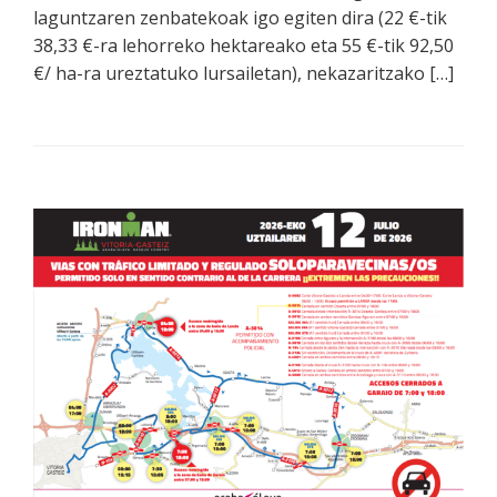
laguntzaren zenbatekoak igo egiten dira (22 €-tik
38,33 €-ra lehorreko hektareako eta 55 €-tik 92,50
€/ ha-ra ureztatuko lursailetan), nekazaritzako […]