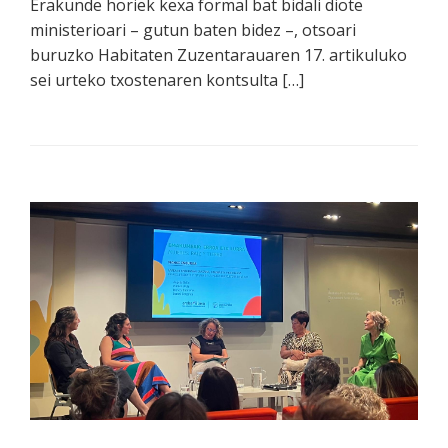
Erakunde horiek kexa formal bat bidali diote
ministerioari – gutun baten bidez –, otsoari
buruzko Habitaten Zuzentarauaren 17. artikuluko
sei urteko txostenaren kontsulta […]