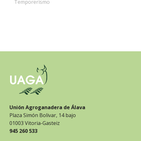
Temporerismo
Unión Agroganadera de Álava
Plaza Simón Bolivar, 14 bajo
01003 Vitoria-Gasteiz
945 260 533