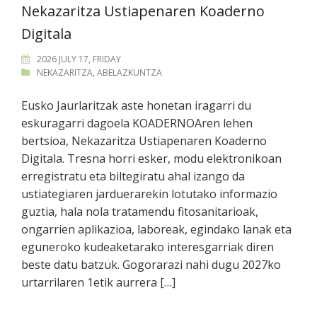
Nekazaritza Ustiapenaren Koaderno
Digitala
2026 JULY 17, FRIDAY
NEKAZARITZA
,
ABELAZKUNTZA
Eusko Jaurlaritzak aste honetan iragarri du
eskuragarri dagoela KOADERNOAren lehen
bertsioa, Nekazaritza Ustiapenaren Koaderno
Digitala. Tresna horri esker, modu elektronikoan
erregistratu eta biltegiratu ahal izango da
ustiategiaren jarduerarekin lotutako informazio
guztia, hala nola tratamendu fitosanitarioak,
ongarrien aplikazioa, laboreak, egindako lanak eta
eguneroko kudeaketarako interesgarriak diren
beste datu batzuk. Gogorarazi nahi dugu 2027ko
urtarrilaren 1etik aurrera […]