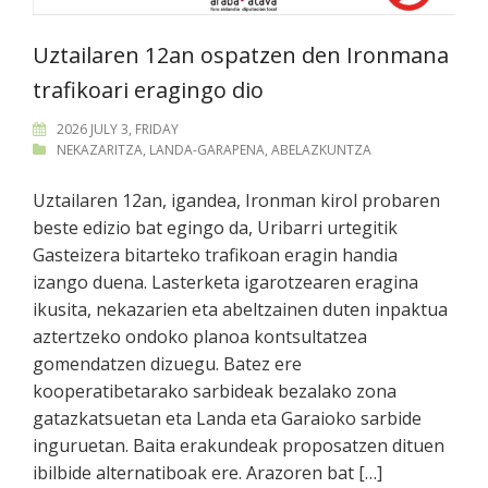
Uztailaren 12an ospatzen den Ironmana
trafikoari eragingo dio
2026 JULY 3, FRIDAY
NEKAZARITZA
,
LANDA-GARAPENA
,
ABELAZKUNTZA
Uztailaren 12an, igandea, Ironman kirol probaren
beste edizio bat egingo da, Uribarri urtegitik
Gasteizera bitarteko trafikoan eragin handia
izango duena. Lasterketa igarotzearen eragina
ikusita, nekazarien eta abeltzainen duten inpaktua
aztertzeko ondoko planoa kontsultatzea
gomendatzen dizuegu. Batez ere
kooperatibetarako sarbideak bezalako zona
gatazkatsuetan eta Landa eta Garaioko sarbide
inguruetan. Baita erakundeak proposatzen dituen
ibilbide alternatiboak ere. Arazoren bat […]