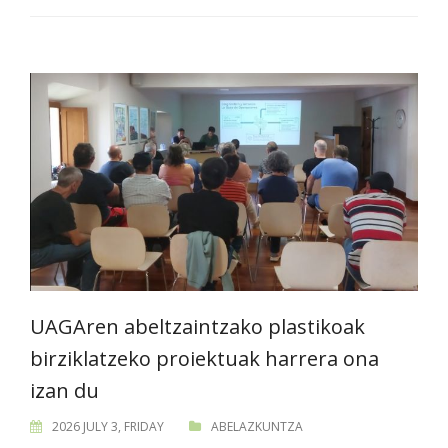
UAGAren abeltzaintzako plastikoak
birziklatzeko proiektuak harrera ona
izan du
2026 JULY 3, FRIDAY
ABELAZKUNTZA