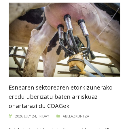
Esnearen sektorearen etorkizunerako
eredu uberizatu baten arriskuaz
ohartarazi du COAGek
2026 JULY 24, FRIDAY
ABELAZKUNTZA