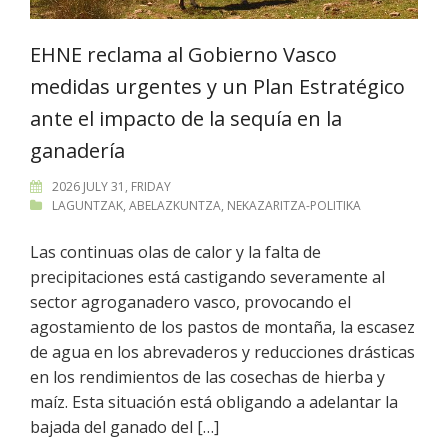
EHNE reclama al Gobierno Vasco
medidas urgentes y un Plan Estratégico
ante el impacto de la sequía en la
ganadería
2026 JULY 31, FRIDAY
LAGUNTZAK
,
ABELAZKUNTZA
,
NEKAZARITZA-POLITIKA
Las continuas olas de calor y la falta de
precipitaciones está castigando severamente al
sector agroganadero vasco, provocando el
agostamiento de los pastos de montaña, la escasez
de agua en los abrevaderos y reducciones drásticas
en los rendimientos de las cosechas de hierba y
maíz. Esta situación está obligando a adelantar la
bajada del ganado del […]