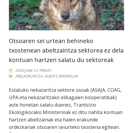
Otsoaren sei urtean behineko
txostenean abeltzaintza sektorea ez dela
kontuan hartzen salatu du sektoreak
2026 JUNE 12, FRIDAY
ABELAZKUNTZA
,
ALBISTE SINDIKALAK
Estatuko nekazaritza sektore osoak (ASAJA, COAG,
UPA eta nekazaritzako elikagaien kooperatibak)
aste honetan salatu duenez, Trantsizio
Ekologikorako Ministerioak ez ditu nahita kontuan
hartzen abeltzainak eta haien erakunde
ordezkariak otsoaren seiurteko txostena egitean.