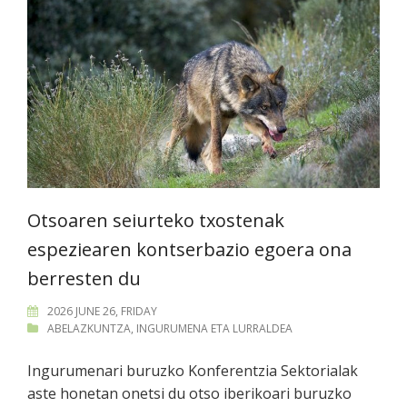
Otsoaren seiurteko txostenak
espeziearen kontserbazio egoera ona
berresten du
2026 JUNE 26, FRIDAY
ABELAZKUNTZA
,
INGURUMENA ETA LURRALDEA
Ingurumenari buruzko Konferentzia Sektorialak
aste honetan onetsi du otso iberikoari buruzko