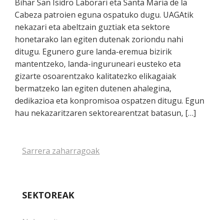
Bihar San Isidro Laborari eta Santa Maria de la
Cabeza patroien eguna ospatuko dugu. UAGAtik
nekazari eta abeltzain guztiak eta sektore
honetarako lan egiten dutenak zoriondu nahi
ditugu. Egunero gure landa-eremua bizirik
mantentzeko, landa-inguruneari eusteko eta
gizarte osoarentzako kalitatezko elikagaiak
bermatzeko lan egiten dutenen ahalegina,
dedikazioa eta konpromisoa ospatzen ditugu. Egun
hau nekazaritzaren sektorearentzat batasun, […]
Sarreren
Sarrera zaharragoak
nabigazioa
SEKTOREAK