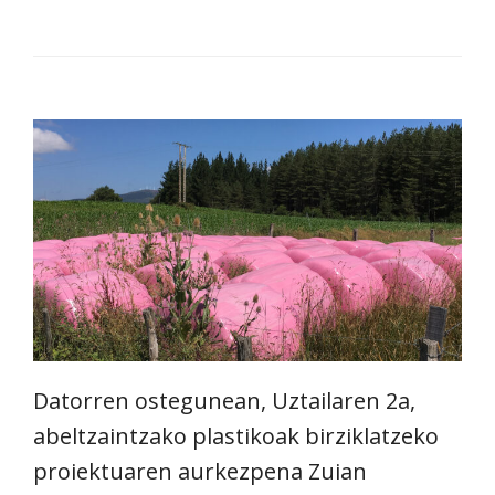
Datorren ostegunean, Uztailaren 2a,
abeltzaintzako plastikoak birziklatzeko
proiektuaren aurkezpena Zuian