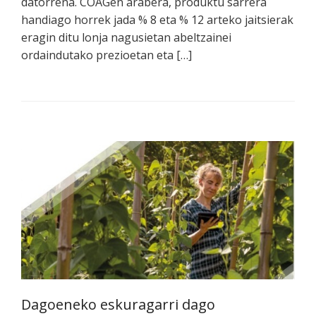
datorrena. COAGen arabera, produktu sarrera
handiago horrek jada % 8 eta % 12 arteko jaitsierak
eragin ditu lonja nagusietan abeltzainei
ordaindutako prezioetan eta […]
Dagoeneko eskuragarri dago