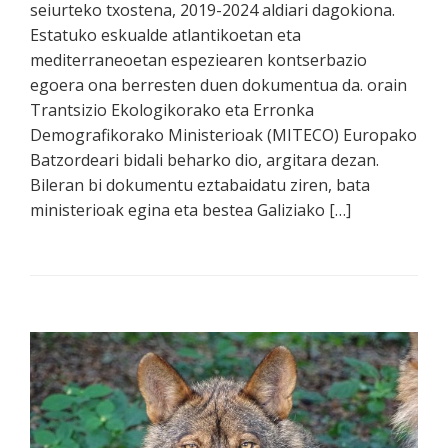
seiurteko txostena, 2019-2024 aldiari dagokiona.
Estatuko eskualde atlantikoetan eta
mediterraneoetan espeziearen kontserbazio
egoera ona berresten duen dokumentua da. orain
Trantsizio Ekologikorako eta Erronka
Demografikorako Ministerioak (MITECO) Europako
Batzordeari bidali beharko dio, argitara dezan.
Bileran bi dokumentu eztabaidatu ziren, bata
ministerioak egina eta bestea Galiziako […]