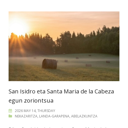
San Isidro eta Santa Maria de la Cabeza
egun zoriontsua
2026 MAY 14, THURSDAY
NEKAZARITZA
,
LANDA-GARAPENA
,
ABELAZKUNTZA