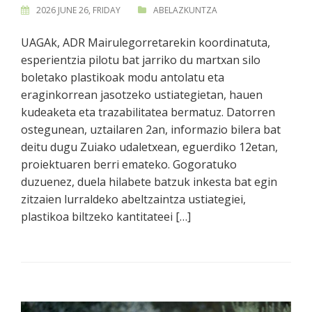
2026 JUNE 26, FRIDAY
ABELAZKUNTZA
UAGAk, ADR Mairulegorretarekin koordinatuta,
esperientzia pilotu bat jarriko du martxan silo
boletako plastikoak modu antolatu eta
eraginkorrean jasotzeko ustiategietan, hauen
kudeaketa eta trazabilitatea bermatuz. Datorren
ostegunean, uztailaren 2an, informazio bilera bat
deitu dugu Zuiako udaletxean, eguerdiko 12etan,
proiektuaren berri emateko. Gogoratuko
duzuenez, duela hilabete batzuk inkesta bat egin
zitzaien lurraldeko abeltzaintza ustiategiei,
plastikoa biltzeko kantitateei […]