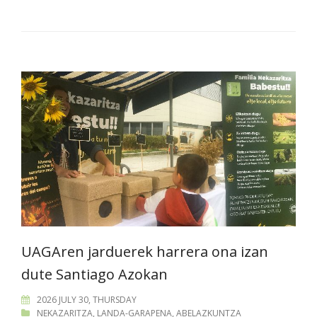
UAGAren jarduerek harrera ona izan
dute Santiago Azokan
2026 JULY 30, THURSDAY
NEKAZARITZA
,
LANDA-GARAPENA
,
ABELAZKUNTZA