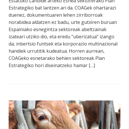
Estatuko Lanbide arteko Esnea sektorerako Plan
Estrategiko bat lantzen ari da. COAGek ohartarazi
duenez, dokumentuaren lehen zirriborroak
norabidea aldatzen ez badu, urte gutxiren buruan
Espainiako esnegintza sektoreak abeltzainak
izateari utziko dio, eta eredu “uberizatua” izango
da, inbertsio funtsek eta korporazio multinazional
handiek urrutitik kudeatua. Horren aurrean,
COAGeko esnetarako behien sektoreak Plan
Estrategiko hori diseinatzeko hamar […]