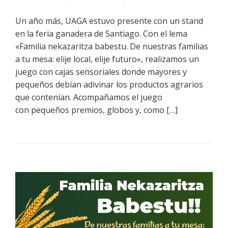
Un año más, UAGA estuvo presente con un stand
en la feria ganadera de Santiago. Con el lema
«Familia nekazaritza babestu. De nuestras familias
a tu mesa: elije local, elije futuro», realizamos un
juego con cajas sensoriales donde mayores y
pequeños debían adivinar los productos agrarios
que contenían. Acompañamos el juego
con pequeños premios, globos y, como […]