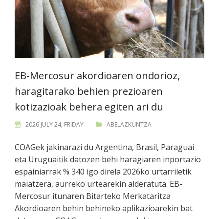
EB-Mercosur akordioaren ondorioz,
haragitarako behien prezioaren
kotizazioak behera egiten ari du
2026 JULY 24, FRIDAY
ABELAZKUNTZA
COAGek jakinarazi du Argentina, Brasil, Paraguai
eta Uruguaitik datozen behi haragiaren inportazio
espainiarrak % 340 igo direla 2026ko urtarriletik
maiatzera, aurreko urtearekin alderatuta. EB-
Mercosur itunaren Bitarteko Merkataritza
Akordioaren behin behineko aplikazioarekin bat