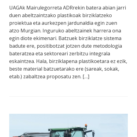
UAGAk Mairulegorreta ADRrekin batera abian jarri
duen abeltzaintzako plastikoak birziklatzeko
proiektua eta aurkezpen jardunaldia egin zuen
atzo Murgian. Inguruko abeltzainek harrera ona
egin diote ekimenari. Batzuek birziklatze sistema
badute ere, positibotzat jotzen dute metodologia
bateratzea eta sektoreari zerbitzu integrala
eskaintzea. Hala, birziklapena plastikoetara ez ezik,
beste material batzuetarako ere (sareak, sokak,
etab.) zabaltzea proposatu zen. […]