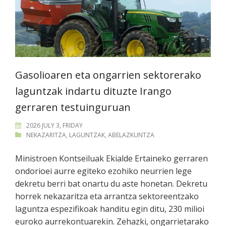
Gasolioaren eta ongarrien sektorerako
laguntzak indartu dituzte Irango
gerraren testuinguruan
2026 JULY 3, FRIDAY
NEKAZARITZA
,
LAGUNTZAK
,
ABELAZKUNTZA
Ministroen Kontseiluak Ekialde Ertaineko gerraren
ondorioei aurre egiteko ezohiko neurrien lege
dekretu berri bat onartu du aste honetan. Dekretu
horrek nekazaritza eta arrantza sektoreentzako
laguntza espezifikoak handitu egin ditu, 230 milioi
euroko aurrekontuarekin. Zehazki, ongarrietarako