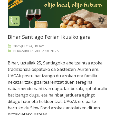
Bihar Santiago Ferian ikusiko gara
2026 JULY 24, FRIDAY
NEKAZARITZA
,
ABELAZKUNTZA
Bihar, uztailak 25, Santiagoko abeltzaintza azoka
tradizionala ospatuko da Gasteizen. Aurten ere,
UAGAk postu bat izango du azokan eta familia
nekazaritzak gizartearentzat duen zeregina
nabarmendu nahi izan dugu. Iaz bezala, «photocall»
bat izango dugu, eta hainbat jarduera egingo
ditugu haur eta helduentzat. UAGAk ere parte
hartuko du Slow Food azokak antolatzen dituen
hitzaldietako batean.