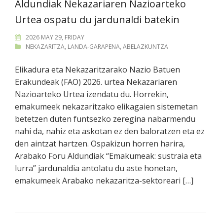
Aldundiak Nekazariaren Nazioarteko
Urtea ospatu du jardunaldi batekin
2026 MAY 29, FRIDAY
NEKAZARITZA
,
LANDA-GARAPENA
,
ABELAZKUNTZA
Elikadura eta Nekazaritzarako Nazio Batuen
Erakundeak (FAO) 2026. urtea Nekazariaren
Nazioarteko Urtea izendatu du. Horrekin,
emakumeek nekazaritzako elikagaien sistemetan
betetzen duten funtsezko zeregina nabarmendu
nahi da, nahiz eta askotan ez den baloratzen eta ez
den aintzat hartzen. Ospakizun horren harira,
Arabako Foru Aldundiak “Emakumeak: sustraia eta
lurra” jardunaldia antolatu du aste honetan,
emakumeek Arabako nekazaritza-sektoreari […]