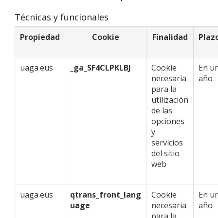
Técnicas y funcionales
Propiedad
Cookie
Finalidad
Plaz
uaga.eus
_ga_SF4CLPKLBJ
Cookie
En u
necesaria
año
para la
utilización
de las
opciones
y
servicios
del sitio
web
uaga.eus
qtrans_front_lang
Cookie
En u
uage
necesaria
año
para la