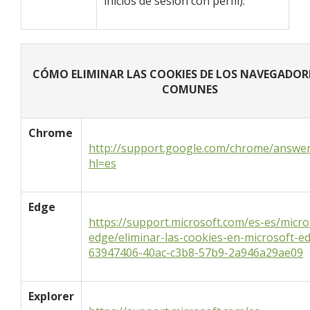
inicios de sesión con perfil).
CÓMO ELIMINAR LAS COOKIES DE LOS NAVEGADOR
COMUNES
Chrome
http://support.google.com/chrome/answe
hl=es
Edge
https://support.microsoft.com/es-es/micro
edge/eliminar-las-cookies-en-microsoft-e
63947406-40ac-c3b8-57b9-2a946a29ae09
Explorer