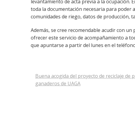
levantamiento de acta previa a la ocupación. E
toda la documentación necesaria para poder acr
comunidades de riego, datos de producción, t
Además, se cree recomendable acudir con un pe
ofrecer este servicio de acompañamiento a toda
que apuntarse a partir del lunes en el teléfon
Navegación
Buena acogida del proyecto de reciclaje de p
ganaderos de UAGA
de
entradas