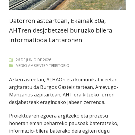
Datorren asteartean, Ekainak 30a,
AHTren desjabetzeei buruzko bilera
informatiboa Lantaronen
26 DE JUNIO DE 2026
MEDIO AMBIENTE Y TERRITORIO
Azken asteetan, ALHAOn eta komunikabideetan
argitaratu da Burgos Gasteiz tartean, Ameyugo-
Manzanos azpitartean, AHT eraikitzeko lurren
desjabetzeak eragindako jabeen zerrenda.
Proiektuaren egoera argitzeko eta prozesu
honetan eman beharreko pausoak bateratzeko,
informazio-bilera baterako deia egiten dugu