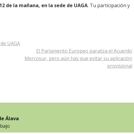
s 12 de la mañana, en la sede de UAGA
. Tu participación y
z de UAGA
El Parlamento Europeo paraliza el Acuerdo
Mercosur, pero aún hay que evitar su aplicación
provisional
de Álava
 bajo