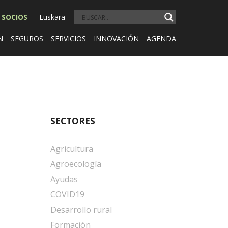
 SOCIOS
Euskara
N
SEGUROS
SERVICIOS
INNOVACIÓN
AGENDA
SECTORES
Agricultura
Agroecología
Ayudas
COVID19
Desarrollo rural
Formación