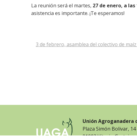
La reunión será el martes,
27 de enero, a la
asistencia es importante. ¡Te esperamos!
Navegación
3 de febrero, asamblea del colectivo de maí
de
entradas
Unión Agroganadera 
Plaza Simón Bolivar, 14
01003 Vitoria-Gasteiz