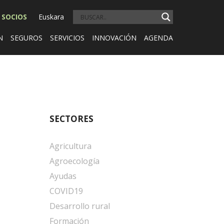
 SOCIOS
Euskara
N
SEGUROS
SERVICIOS
INNOVACIÓN
AGENDA
SECTORES
Agricultura
Agroecología
Ayudas
COVID19
Desarrollo rural
Formación