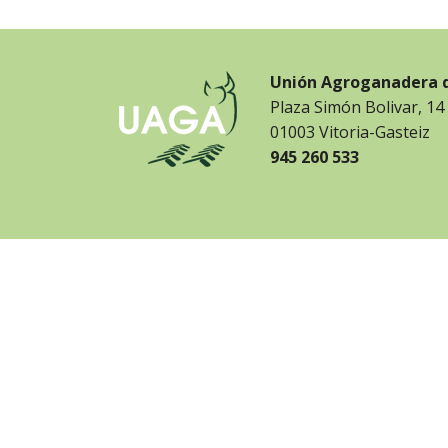
Unión Agroganadera 
Plaza Simón Bolivar, 14
01003 Vitoria-Gasteiz
945 260 533